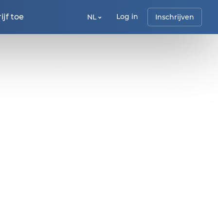
jf toe
Log in
NL
Inschrijven