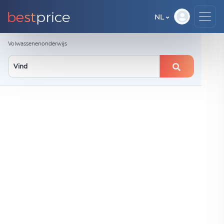
NL
Volwassenenonderwijs