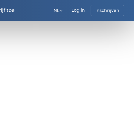
jf toe
Log in
NL
Inschrijven