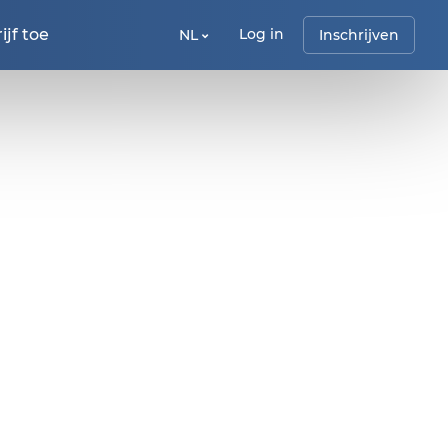
jf toe
Log in
NL
Inschrijven