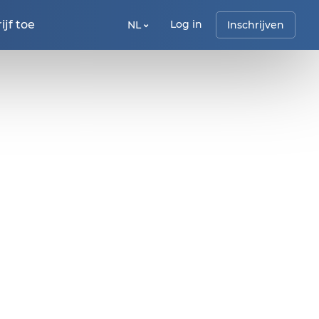
jf toe
Log in
NL
Inschrijven