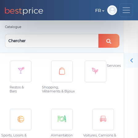
FR
Catalogue
Services
Restos &
Shopping,
Bars
Vêtements & Bijoux
Sports, Loisirs &
Alimentation
Voitures, Camions &