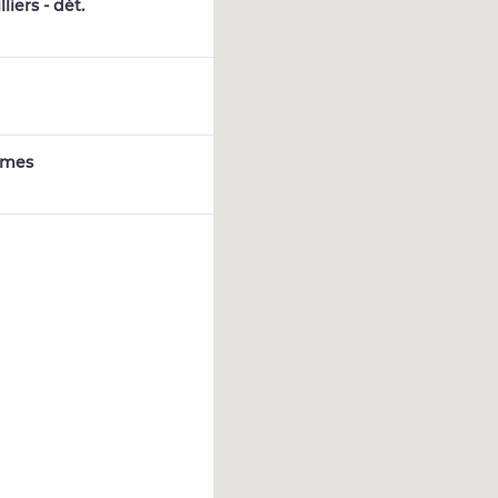
liers - dét.
ames