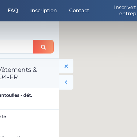
Inscrivez
FAQ
Inscription
Contact
entrep
Vêtements &
604-FR
ntoufles - dét.
nte