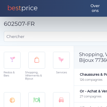
Over
ons
602507-FR
Chercher
Shopping, 
Bijoux 773
Restos &
Shopping,
Services
Chaussures & Pa
Bars
Vêtements &
Bijoux
126 compagnies
Or - Achat & Ve
27 compagnies