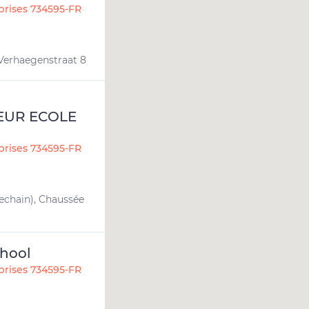
prises 734595-FR
 Verhaegenstraat 8
EUR ECOLE
prises 734595-FR
chain), Chaussée
chool
prises 734595-FR