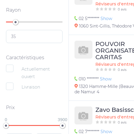
Réviseurs d'entre
Rayon
0 avis
02 5********
Show
1060 Sint-Gillis, Théodore
POUVOIR
ORGANISAT
CARITAS
Caractéristiques
Réviseurs d'entre
Actuellement
0 avis
ouvert
010 ********
Show
1320 Hamme-Mille (Beauve
Livraison
de Namur 4
Prix
Zavo Basiss
Réviseurs d'entre
0
3900
0 avis
02 7********
Show