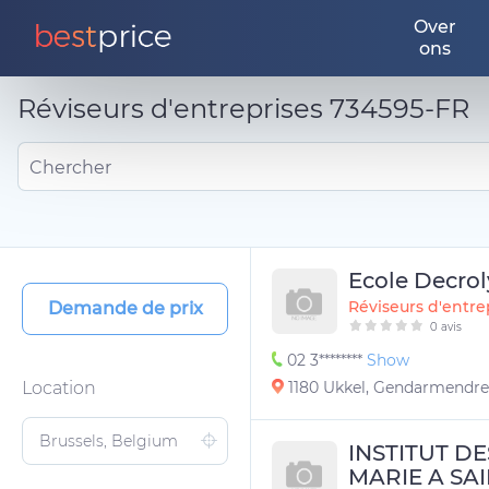
Over
ons
Réviseurs d'entreprises 734595-FR
Chercher
Ecole Decrol
Réviseurs d'entre
Demande de prix
0 avis
02 3********
Show
Location
1180 Ukkel, Gendarmendre
INSTITUT DE
MARIE A SAI