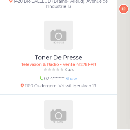
1420 BR-L'ALLEUD (Braine-l'Alleud), Avenue de
l'Industrie 13
10
Toner De Presse
Télévision & Radio - Vente 412781-FR
0 avis
02 4********
Show
1160 Oudergem, Vrijwilligerslaan 19