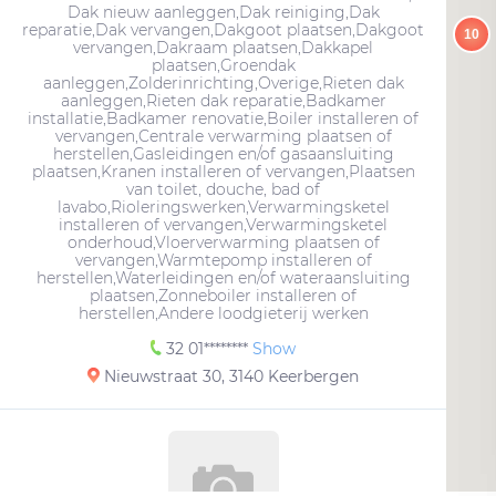
Dak nieuw aanleggen,Dak reiniging,Dak
reparatie,Dak vervangen,Dakgoot plaatsen,Dakgoot
10
vervangen,Dakraam plaatsen,Dakkapel
plaatsen,Groendak
aanleggen,Zolderinrichting,Overige,Rieten dak
aanleggen,Rieten dak reparatie,Badkamer
installatie,Badkamer renovatie,Boiler installeren of
vervangen,Centrale verwarming plaatsen of
herstellen,Gasleidingen en/of gasaansluiting
plaatsen,Kranen installeren of vervangen,Plaatsen
van toilet, douche, bad of
lavabo,Rioleringswerken,Verwarmingsketel
installeren of vervangen,Verwarmingsketel
onderhoud,Vloerverwarming plaatsen of
vervangen,Warmtepomp installeren of
herstellen,Waterleidingen en/of wateraansluiting
plaatsen,Zonneboiler installeren of
herstellen,Andere loodgieterij werken
32 01********
Show
Nieuwstraat 30, 3140 Keerbergen