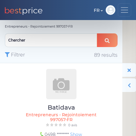
FR
Entrepreneurs - Rejointoiement 997057-FR
Filtrer
89 results
Batidava
Entrepreneurs - Rejointoiement
997057-FR
0 avis
0498 ********
Show