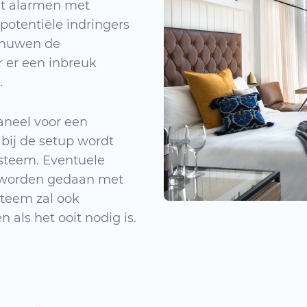
it alarmen met
potentiële indringers
chuwen de
 er een inbreuk
.
aneel voor een
 bij de setup wordt
ysteem. Eventuele
n worden gedaan met
steem zal ook
 als het ooit nodig is.