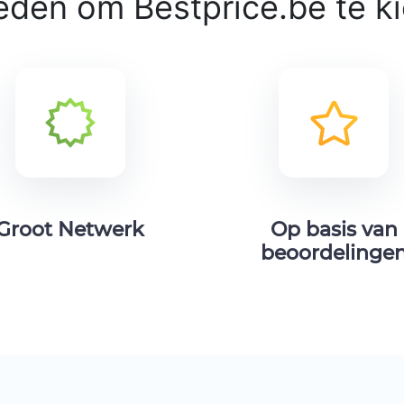
eden om Bestprice.be te k
Groot Netwerk
Op basis van
beoordelinge