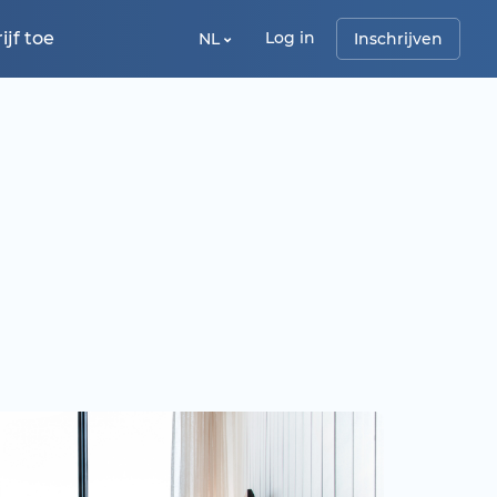
jf toe
Log in
NL
Inschrijven