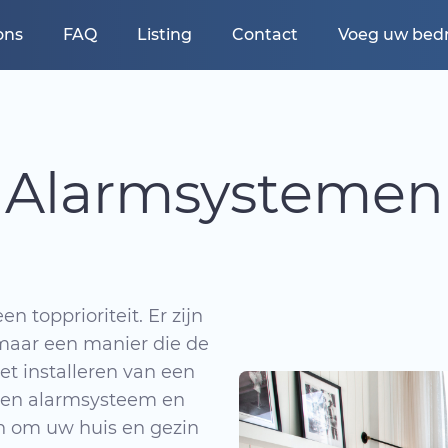
ons
FAQ
Listing
Contact
Voeg uw bedri
Alarmsystemen
n topprioriteit. Er zijn
maar een manier die de
het installeren van een
 een alarmsysteem en
n om uw huis en gezin