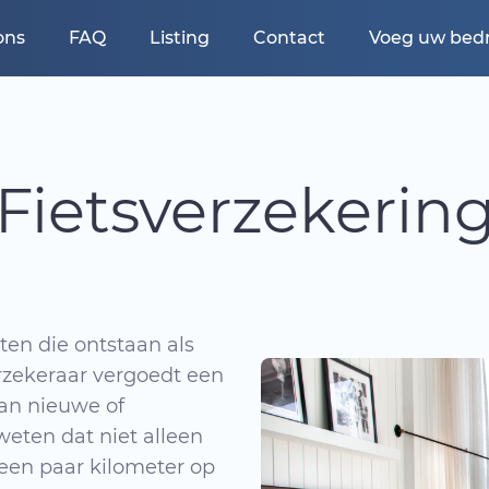
ons
FAQ
Listing
Contact
Voeg uw bedri
Fietsverzekerin
en die ontstaan ​​als
erzekeraar vergoedt een
van nieuwe of
weten dat niet alleen
 een paar kilometer op