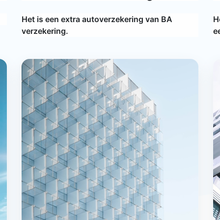
Het is een extra autoverzekering van BA
H
verzekering.
e