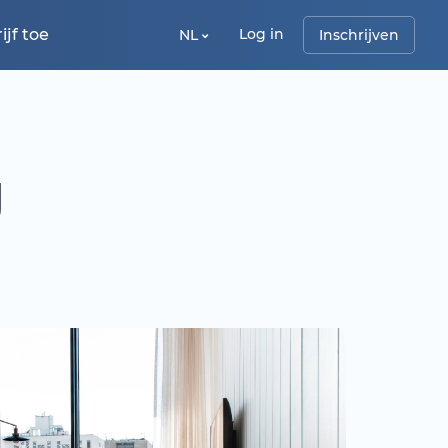
jf toe
Log in
NL
Inschrijven
g