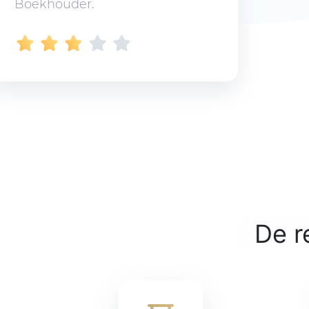
Boekhouder.
De r