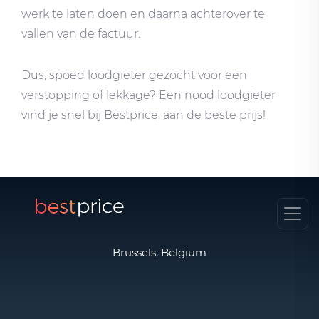
werk te laten doen en daarna achterover te
vallen van de factuur.
Dus, spoed loodgieter gezocht voor een
verstopping of lekkage? Een nood loodgieter
vind je snel bij Bestprice, aan de beste prijs!
Brussels, Belgium