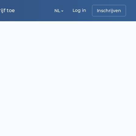
jf toe
Log in
NL
Inschrijven