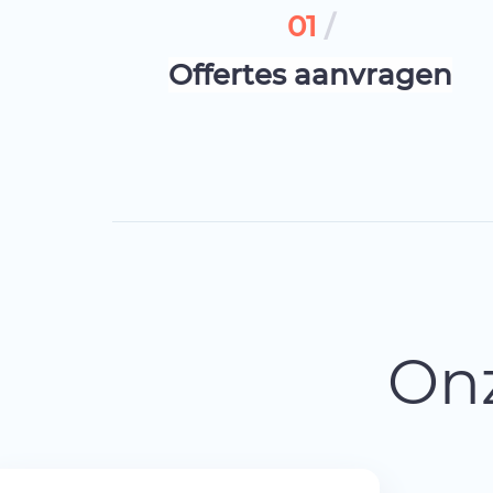
01
/
Offertes aanvragen
Onz