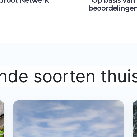
Groot Netwerk
Op basis van
beoordelinge
ende soorten thuis