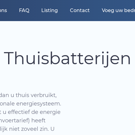
ons
FAQ
Listing
Contact
Voeg uw bedri
Thuisbatterijen
an u thuis verbruikt,
tionale energiesysteem.
t u effectief de energie
nvoertarief) heeft
jk niet zoveel zin. U