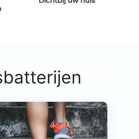
Dichtbij uw huis
n
batterijen