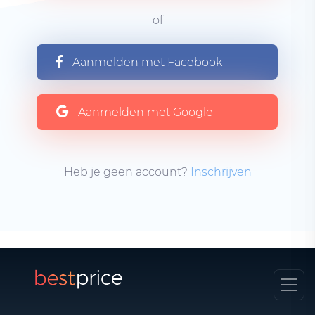
of
Aanmelden met Facebook
Aanmelden met Google
Heb je geen account?
Inschrijven