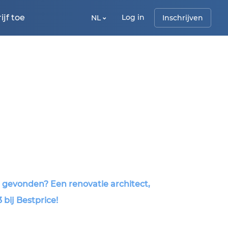
jf toe
Log in
NL
Inschrijven
t gevonden? Een renovatie architect,
 bij Bestprice!