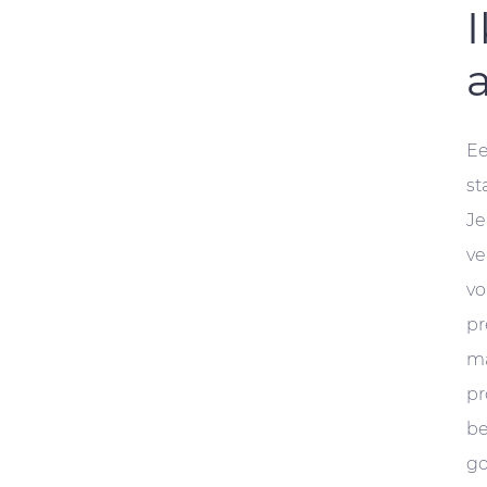
Ee
st
Je
ve
vo
pr
ma
pr
be
go