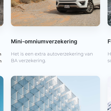
Mini-omniumverzekering
F
Het is een extra autoverzekering van
H
n
BA verzekering.
s
n