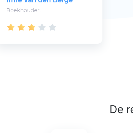
Imre Van den Berge
Boekhouder.
De r