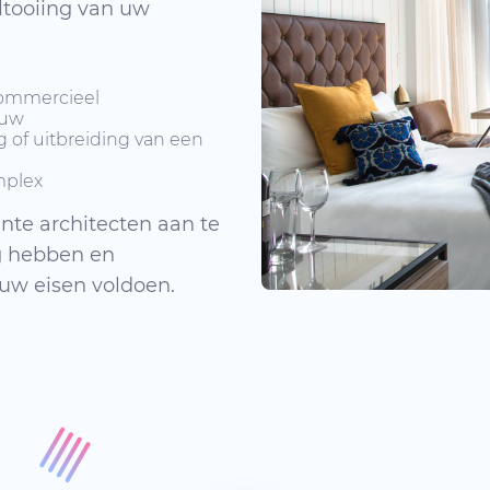
ltooiing van uw
 commercieel
ouw
of uitbreiding van een
mplex
te architecten aan te
ing hebben en
 uw eisen voldoen.