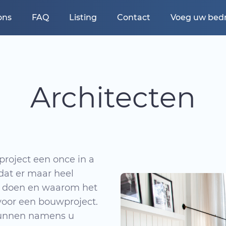
ons
FAQ
Listing
Contact
Voeg uw bedri
Architecten
roject een once in a
 dat er maar heel
en doen en waarom het
 voor een bouwproject.
 kunnen namens u