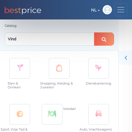
NL
Catalog
Eten &
Shopping, Kleding &
Dienstverlening
Drinken
Juwelen
Voedsel
Sport, Vrije Tijd &
Auto, Vrachtwagens