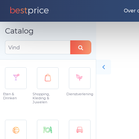
Over 
Catalog
Vind
Eten &
Shopping,
Dienstverlening
Drinken
Kleding &
Juwelen