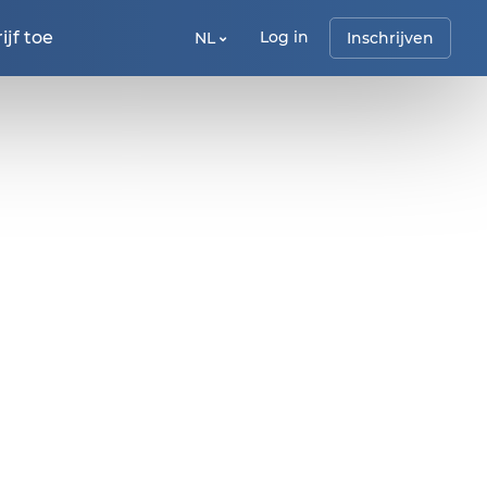
jf toe
Log in
NL
Inschrijven