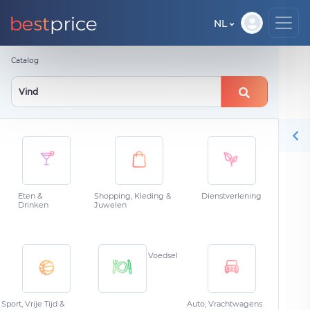
NL
Catalog
Eten &
Shopping, Kleding &
Dienstverlening
Drinken
Juwelen
Voedsel
Sport, Vrije Tijd &
Auto, Vrachtwagens