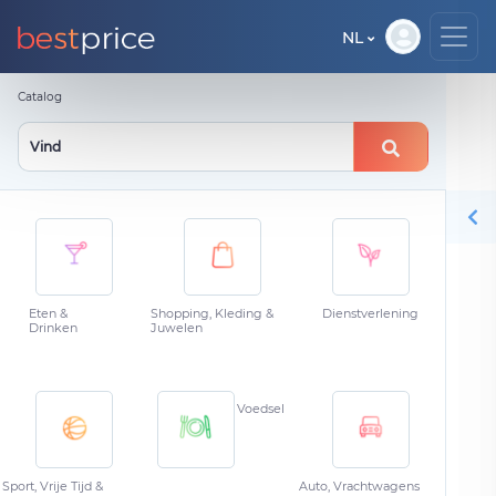
NL
Catalog
Eten &
Shopping, Kleding &
Dienstverlening
Drinken
Juwelen
Voedsel
Sport, Vrije Tijd &
Auto, Vrachtwagens