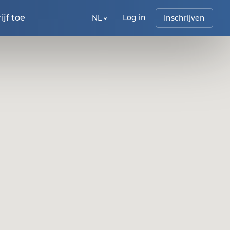
jf toe
Log in
NL
Inschrijven