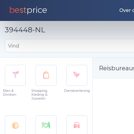
Over 
394448-NL
Vind
Reisbureau
Eten &
Shopping,
Dienstverlening
Drinken
Kleding &
Juwelen