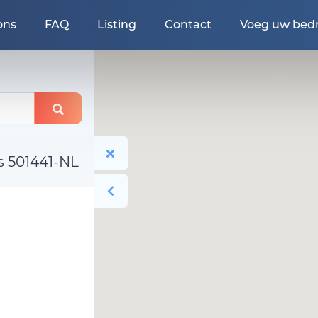
ons
FAQ
Listing
Contact
Voeg uw bedri
s 501441-NL