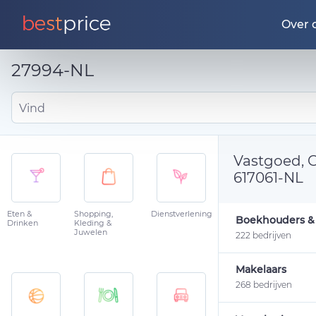
Over 
27994-NL
Vind
Vastgoed, G
617061-NL
Eten &
Shopping,
Dienstverlening
Boekhouders & 
Drinken
Kleding &
Juwelen
222 bedrijven
Makelaars
268 bedrijven