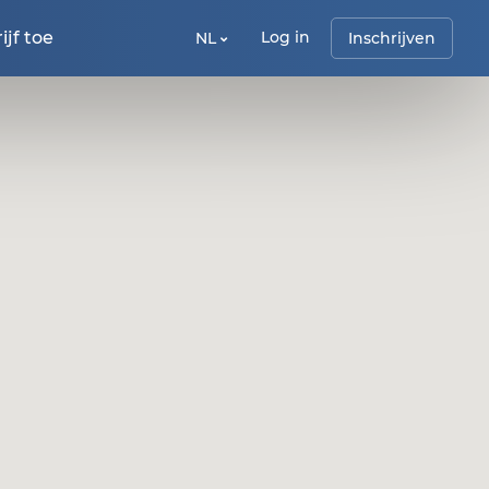
jf toe
Log in
NL
Inschrijven