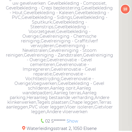
uw gevelwerken. Gevelbekleding - Composiet,
Gevelbekleding - Crepi bepleistering,Gevelbekleding
10
- Hout,Gevelbekleding - Kaleien,Gevelbekleding -
PVC,Gevelbekleding - Sidings,Gevelbekleding -
Spuitkurk,Gevelbekleding -
Steenstrips,Gevelbekleding -
Voorzetgevel,Gevelbekleding -
Overige,Gevelreiniging - Chemische
reiniging,Gevelreiniging - Graffiti/verf
verwijderen,Gevelreiniging -
Nevelstralen,Gevelreiniging - Stoom
reinigen,Gevelreiniging - Zandstralen,Gevelreiniging
- Overige,Gevelrenovatie - Gevel
cementeren,Gevelrenovatie -
Impregneren,Gevelrenovatie - Gevel
reparatie,Gevelrenovatie -
Vochtbestrijding,Gevelrenovatie -
Overige,Voegwerken,Gevelbekleding - Gevel
schilderen,Aanleg oprit,Aanleg
wandelpad(en),Aanleg terras,Aanleg
parking,Heraanleg bestaande verharding,Andere
klinkerwerken,Tegels plaatsen,Chape leggen,Terras
aanleggen,PVC vloer leggen,Vloer isoleren,Gietvloer
leggen,Andere vloerwerken
02 5********
Show
Waterleidingsstraat 2, 1050 Elsene