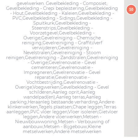
gevelwerken. Gevelbekleding - Composiet,
Gevelbekleding - Crepi bepleistering,Gevelbekleding
10
- Hout,Gevelbekleding - Kaleien,Gevelbekleding -
PVC,Gevelbekleding - Sidings,Gevelbekleding -
Spuitkurk,Gevelbekleding -
Steenstrips,Gevelbekleding -
Voorzetgevel,Gevelbekleding -
Overige,Gevelreiniging - Chemische
reiniging,Gevelreiniging - Graffiti/verf
verwijderen,Gevelreiniging -
Nevelstralen,Gevelreiniging - Stoom
reinigen,Gevelreiniging - Zandstralen,Gevelreiniging
- Overige,Gevelrenovatie - Gevel
cementeren,Gevelrenovatie -
Impregneren,Gevelrenovatie - Gevel
reparatie,Gevelrenovatie -
Vochtbestrijding,Gevelrenovatie -
Overige,Voegwerken,Gevelbekleding - Gevel
schilderen,Aanleg oprit,Aanleg
wandelpad(en),Aanleg terras,Aanleg
parking,Heraanleg bestaande verharding,Andere
klinkerwerken,Tegels plaatsen,Chape leggen,Terras
aanleggen,PVC vloer leggen,Vloer isoleren,Gietvloer
leggen,Andere vloerwerken,Metsen -
Nieuwbouwwoning,Metsen - Verbouwing of
aanbouw,Metsen - Bijgebouw,Kleine
metselwerken,Andere metselwerken