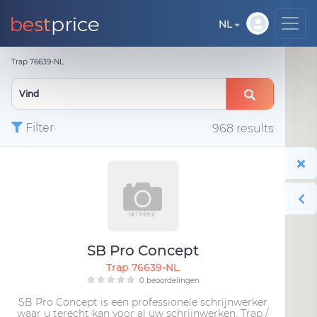
NL
Trap 76639-NL
Filter
968 results
SB Pro Concept
Trap 76639-NL
0 beoordelingen
SB Pro Concept is een professionele schrijnwerker
waar u terecht kan voor al uw schrijnwerken. Trap /