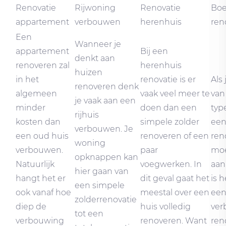
Renovatie
Rijwoning
Renovatie
Boe
appartement
verbouwen
herenhuis
ren
Een
Wanneer je
appartement
Bij een
denkt aan
renoveren zal
herenhuis
huizen
in het
renovatie is er
Als
renoveren denk
algemeen
vaak veel meer te
van
je vaak aan een
minder
doen dan een
typ
rijhuis
kosten dan
simpele zolder
een
verbouwen. Je
een oud huis
renoveren of een
ren
woning
verbouwen.
paar
mo
opknappen kan
Natuurlijk
voegwerken. In
aan
hier gaan van
hangt het er
dit geval gaat het
is 
een simpele
ook vanaf hoe
meestal over een
een
zolderrenovatie
diep de
huis volledig
ver
tot een
verbouwing
renoveren. Want
ren