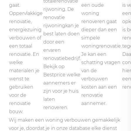
totalerenovatie
gaat.
een oude
is 
rijwoning. De
Oppervlakkige
woning
een
renovatie
renovatie,
renoveren gaat
opk
rijwoningkan je
energiezuinig
dieper dan een
is 
best laten doen
verbouwen of
simpele
ren
door een
een totaal
woningrenovatie.
tege
ervaren
renovatie. En
Je kan een
Da
renovatiebedrijf.
welke
schatting vragen
con
Bekijk op
materialen je
van de
hie
Bestprice welke
wenst te
verbouwen
een
aannemers er
gebruiken
kosten aan een
ren
zijn voor je huis
voor de
renovatie
laten
renovatie
aannemer.
renoveren.
bouw.
Wij maken een woning verbouwen gemakkelijk
voor je, doordat je in onze database elke dienst