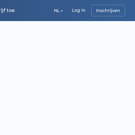
jf toe
Log in
NL
Inschrijven