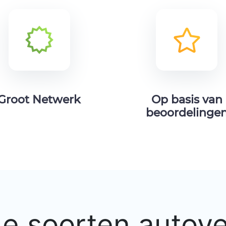
Groot Netwerk
Op basis van
beoordelinge
de soorten autov