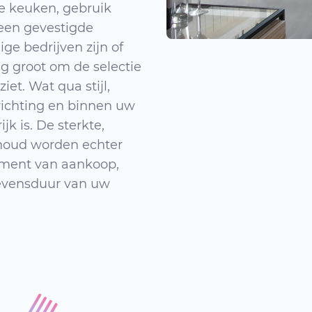
e keuken, gebruik
een gevestigde
ge bedrijven zijn of
ng groot om de selectie
et. Wat qua stijl,
richting en binnen uw
k is. De sterkte,
houd worden echter
oment van aankoop,
levensduur van uw