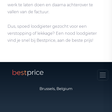
werk te laten doen en daarna achterover te
vallen van de factuur.
Dus, spoed loodgieter gezocht voor een
verstopping of lekkage? Een nood loodgieter
vind je snel bij Bestprice, aan de beste prijs!
Brussels, Belgium