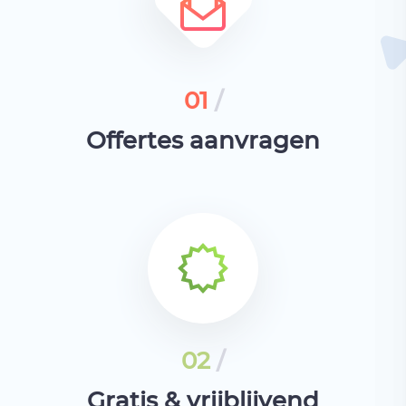
01
/
Offertes aanvragen
02
/
Gratis & vrijblijvend